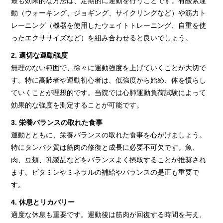
最も効果的な方法は、定期的に運動を行うことです。有酸素運
動（ウォーキング、ジョギング、サイクリングなど）や筋力ト
レーニング（機器を使用したウェイトトレーニング、自重を使
ったエクササイズなど）を組み合わせると良いでしょう。
2. 適切な運動強度
無理のない範囲で、徐々に運動強度を上げていくことが大切で
す。特に高齢者や運動初心者は、低強度から始め、体を慣らし
ていくことが理想的です。当院では心肺運動負荷試験によって
効果的な強度を測定することが可能です。
3. 栄養バランスの取れた食事
運動とともに、栄養バランスの取れた食事を心がけましょう。
特にタンパク質は筋肉の修復と成長に必要不可欠です。魚、
肉、豆類、乳製品などをバランスよく摂取することが推奨され
ます。ビタミンやミネラルの補給やバランスの是正も重要で
す。
4. 休息とリカバリー
適度な休息も重要です。運動後は筋肉が回復する時間を与え、